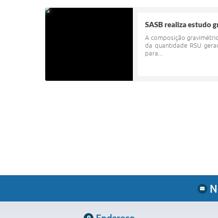
SASB realiza estudo g
A composição gravimétric
da quantidade RSU gerad
para...
N