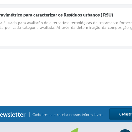
ravimétrico para caracterizar os Resíduos urbanos ( RSU)
a é usada para avaliação de alternativas tecnológicas de tratamento forne
a por cada categoria avaliada. Através da determinação da composição gr
ewsletter
Cadastr
Cadastre-se e receba nossos informativos